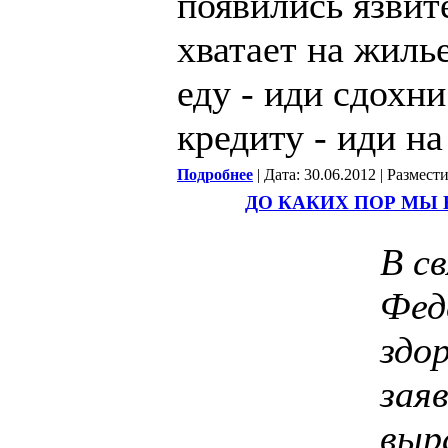
появились язвит
хватает на жилье
еду - иди сдохни
кредиту - иди на
Подробнее
| Дата: 30.06.2012 | Размест
ДО КАКИХ ПОР МЫ 
В с
Фед
здо
зая
выр