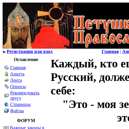
Регистрация или вход
Главная
|
Ан
Оглавление
Каждый, кто ещ
Главная
Русский, долже
Анкета
Лента
Опросы
себе:
Рекомендовать
другу
"Это - моя зе
Страницы
Файлы
это моя
ФОРУМ
[0]
Важные законы в