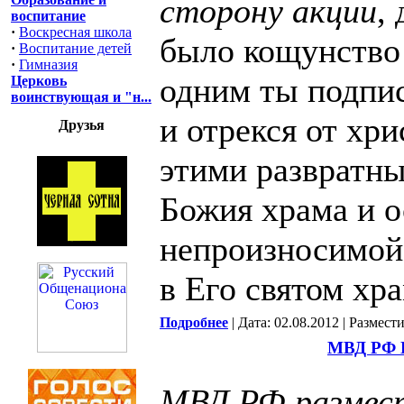
сторону акции
,
воспитание
·
Воскресная школа
было кощунство
·
Воспитание детей
·
Гимназия
одним ты подпис
Церковь
воинствующая и "н...
и отрекся от хр
Друзья
этими развратн
Божия храма и о
непроизносимой
в Его святом хра
Подробнее
| Дата: 02.08.2012 | Размест
МВД РФ
МВД РФ размес