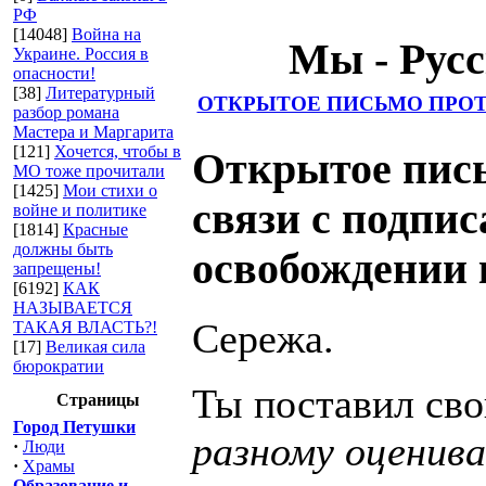
это м
РФ
[14048]
Война на
Мы - Русские
Украине. Россия в
опасности!
[38]
Литературный
ОТКРЫТОЕ ПИСЬМО ПРОТ
разбор романа
Мастера и Маргарита
[121]
Хочется, чтобы в
Открытое пис
МО тоже прочитали
[1425]
Мои стихи о
связи с подпи
войне и политике
[1814]
Красные
должны быть
освобождении 
запрещены!
[6192]
КАК
НАЗЫВАЕТСЯ
Сережа.
ТАКАЯ ВЛАСТЬ?!
[17]
Великая сила
бюрократии
Ты поставил св
Страницы
Город Петушки
разному оценив
·
Люди
·
Храмы
Образование и