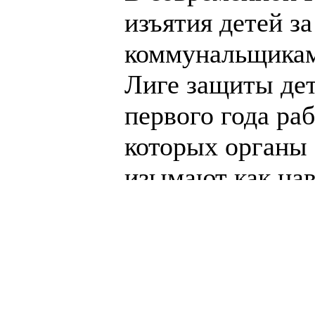
изъятия детей за
коммунальщикам
Лиге защиты дет
первого года ра
которых органы 
изымают как нав
родителя не выпл
Правозащитники 
выгодна самим к
становятся прин