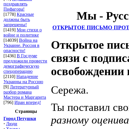
это м
поздравлять
Пифагора!
Мы - Русские
[1778]
Красные
должны быть
запрещены!
ОТКРЫТОЕ ПИСЬМО ПРОТ
[1419]
Мои стихи о
войне и политике
[14039]
Война на
Открытое пис
Украине. Россия в
опасности!
связи с подпи
[1436]
В Госдуме
предложили провести
демографическую
освобождении 
спецоперацию
[2110]
Нападение
Украины на Россию
Сережа.
[9]
Литературный
разбор романа
Мастера и Маргарита
[796]
Иран вперед!
Ты поставил св
Страницы
разному оценив
Город Петушки
·
Люди
·
Храмы