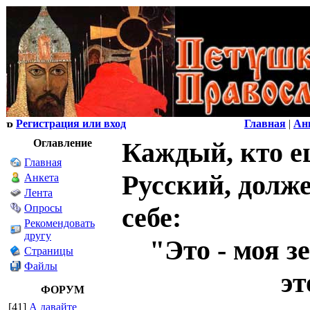
Регистрация или вход
Главная
|
Ан
Оглавление
Каждый, кто ещ
Главная
Русский, долже
Анкета
Лента
Опросы
себе:
Рекомендовать
другу
"Это - моя зе
Страницы
Файлы
это моя
ФОРУМ
[41]
А давайте