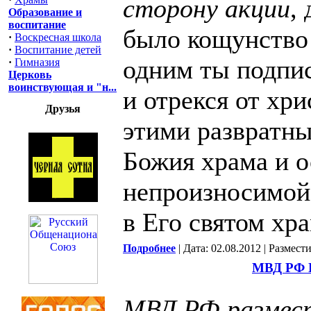
сторону акции
,
Образование и
воспитание
было кощунство
·
Воскресная школа
·
Воспитание детей
одним ты подпис
·
Гимназия
Церковь
воинствующая и "н...
и отрекся от хр
Друзья
этими развратн
Божия храма и о
непроизносимой
в Его святом хра
Подробнее
| Дата: 02.08.2012 | Размест
МВД РФ
МВД РФ размес