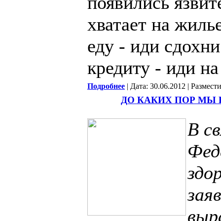
появились язвит
хватает на жилье
еду - иди сдохни
кредиту - иди на
Подробнее
| Дата: 30.06.2012 | Размест
ДО КАКИХ ПОР МЫ 
В с
Фед
здо
зая
выр