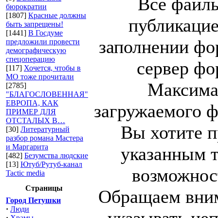
Все файлы
бюрократии
[1807]
Красные должны
публикацие
быть запрещены!
[1441]
В Госдуме
заполнении фо
предложили провести
демографическую
спецоперацию
сервер фор
[117]
Хочется, чтобы в
МО тоже прочитали
Максима
[2785]
"БЛАГОСЛОВЕННАЯ"
ЕВРОПА, КАК
загружаемого ф
ПРИМЕР ДЛЯ
ОТСТАЛЫХ В…
Вы хотите п
[30]
Литературный
разбор романа Мастера
и Маргарита
указанным т
[482]
Безумства людские
[13]
Ютуб/Рутуб-канал
возможност
Tactic media
Страницы
Обращаем вним
Город Петушки
·
Люди
·
Храмы