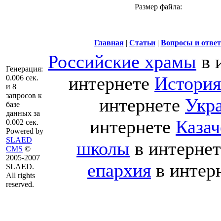
Размер файла:
Главная
|
Статьи
|
Вопросы и отве
Российские храмы
в 
Генерация:
интернете
История
0.006 сек.
и 8
запросов к
интернете
Укра
базе
данных за
интернете
Казач
0.002 сек.
Powered by
SLAED
школы
в интерне
CMS
©
2005-2007
епархия
в интер
SLAED.
All rights
reserved.